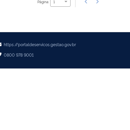
Página:
1
https://portaldeservicos.gestao.gov.br
0800 978 9001