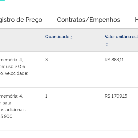
gistro de Preço
Contratos/Empenhos
H
Quantidade
Valor unitário e
memória: 4,
3
R$ 883,11
ce: usb 2.0 e
no, velocidade:
memória: 4,
1
R$ 1.709,15
: sata,
as adicionais:
 5.900