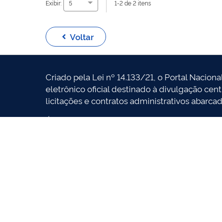
Exibir:
1-2 de 2 itens
5
Voltar
Criado pela Lei nº 14.133/21, o Portal Naciona
eletrônico oficial destinado à divulgação cen
licitações e contratos administrativos abarca
É gerido pelo Comitê Gestor da Rede Naciona
deliberativo com suas atribuições estabeleci
O desenvolvimento dessa versão do Portal é
concepção direta legal, homologado pelos in
A adequação, fidedignidade e corretude das i
disponibilizadas no PNCP por força da Lei nº
órgãos e entidades contratantes.