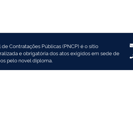
l de Contratações Públicas (PNCP) é o sítio
tralizada e obrigatória dos atos exigidos em sede de
dos pelo novel diploma.
l de Contratações Públicas, um colegiado
das no Decreto nº 10.764, de 9 de agosto de 2021.
 um esforço conjunto de construção de uma
dicados a compor o aludido comitê.
nformações e dos arquivos relativos às contratações
 14.133/2021 são de estrita responsabilidade dos