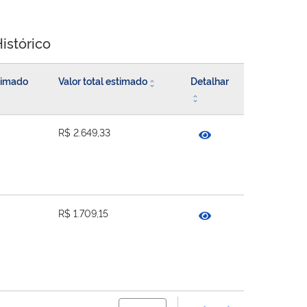
istórico
stimado
Valor total estimado
Detalhar
R$ 2.649,33
R$ 1.709,15