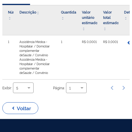
Número
Descrição
Quantidade
Valor
Valor
Deta
unitário
total
estimado
estimado
1
Assistência Médica -
1
R$ 0,0001
R$ 0,0001
Hospitalar / Domiciliar
complementar
deSaúde / Convênio
Assistência Médica -
Hospitalar / Domiciliar
complementar
deSaúde / Convênio
Exibir:
Página:
5
1
Voltar