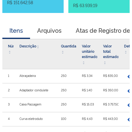
R$ 151.642,58
R$ 63.939,19
Itens
Arquivos
Atas de Registro de
Número
Descrição
Quantidade
Valor
Valor
Deta
unitário
total
estimado
estimado
1
Abraçadeira
250
R$ 3,34
R$ 835,00
2
Adaptador condulete
250
R$ 1,40
R$ 350,00
3
Caixa Passagem
250
R$ 15,03
R$ 3.757,50
4
Curva eletroduto
100
R$ 4,43
R$ 443,00