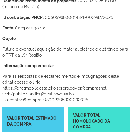
Data fim de recebimento de propostas:
30/09/2025 10:00
(horário de Brasília)
Id contratação PNCP:
00509968000148-1-002987/2025
Fonte:
Compras.gov.br
Objeto:
Futura e eventual aquisição de material elétrico e eletrônico para
o TRT da 19ª Região.
Informação complementar:
Para as respostas de esclarecimentos e impugnações deste
edital acesse o link:
https://cnetmobile.estaleiro.serpro.gov.br/comprasnet-
web/public/landing?destino=quadro-
informativo&compra=08002205900092025
VALOR TOTAL
VALOR TOTAL ESTIMADO
HOMOLOGADO DA
DA COMPRA
COMPRA