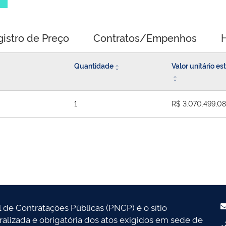
gistro de Preço
Contratos/Empenhos
H
Quantidade
Valor unitário e
1
R$ 3.070.499,08
l de Contratações Públicas (PNCP) é o sítio
tralizada e obrigatória dos atos exigidos em sede de