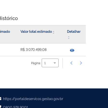
istórico
stimado
Valor total estimado
Detalhar
R$ 3.070.499,08
Página:
1
https://portaldeservicos.gestao.gov.br
0800 978 9001