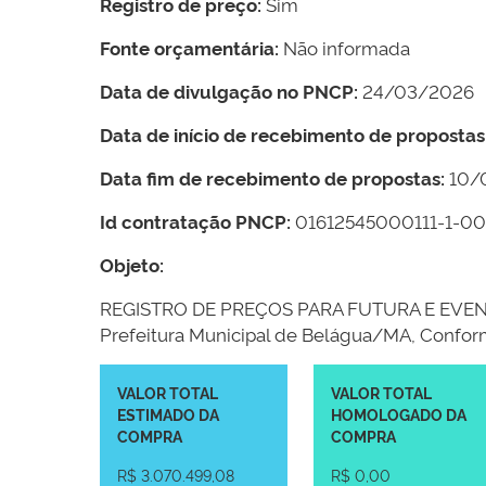
Registro de preço:
Sim
Fonte orçamentária:
Não informada
Data de divulgação no PNCP:
24/03/2026
Data de início de recebimento de propostas
Data fim de recebimento de propostas:
10/
Id contratação PNCP:
01612545000111-1-0
Objeto:
REGISTRO DE PREÇOS PARA FUTURA E EVENTUA
Prefeitura Municipal de Belágua/MA, Conf
VALOR TOTAL
VALOR TOTAL
ESTIMADO DA
HOMOLOGADO DA
COMPRA
COMPRA
R$ 3.070.499,08
R$ 0,00