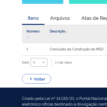
Itens
Arquivos
Atas de Re
Número
Descrição
1
Conclusão da Construção de MSD
Exibir:
1-1 de 1 itens
5
Voltar
Criado pela Lei nº 14.133/21, o Portal Naciona
eletrônico oficial destinado à divulgação cen