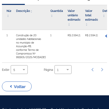
Número
Descrição
Quantidade
Valor
Valor
Deta
unitário
total
estimado
estimado
1
Construção de 20
1
R$ 2.594.220,30
R$ 2.594.220,30
unidades habitacionais
no município de
Assunção-PB,
conforme Termo de
Compromisso Nº
991905/2025/MCIDADES/CAIXA
Exibir:
Página:
5
1
Voltar