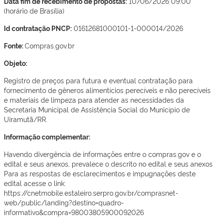
Data fim de recebimento de propostas:
10/06/2026 09:00
(horário de Brasília)
Id contratação PNCP:
01612681000101-1-000014/2026
Fonte:
Compras.gov.br
Objeto:
Registro de preços para futura e eventual contratação para
fornecimento de gêneros alimentícios perecíveis e não perecíveis
e materiais de limpeza para atender as necessidades da
Secretaria Municipal de Assistência Social do Município de
Uiramutã/RR.
Informação complementar:
Havendo divergência de informações entre o compras.gov e o
edital e seus anexos, prevalece o descrito no edital e seus anexos
Para as respostas de esclarecimentos e impugnações deste
edital acesse o link:
https://cnetmobile.estaleiro.serpro.gov.br/comprasnet-
web/public/landing?destino=quadro-
informativo&compra=98003805900092026