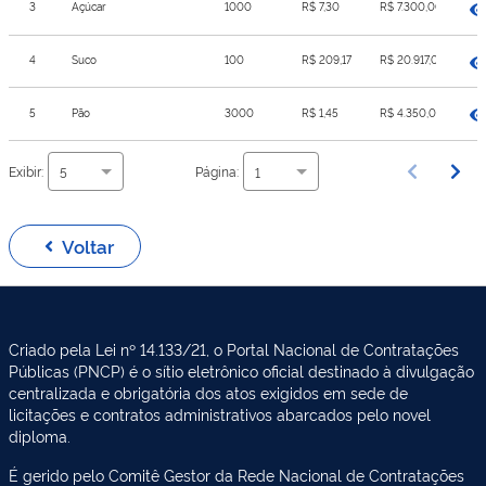
3
Açúcar
1000
R$ 7,30
R$ 7.300,00
4
Suco
100
R$ 209,17
R$ 20.917,00
5
Pão
3000
R$ 1,45
R$ 4.350,00
Exibir:
Página:
5
1
Voltar
Criado pela Lei nº 14.133/21, o Portal Nacional de Contratações
Públicas (PNCP) é o sítio eletrônico oficial destinado à divulgação
centralizada e obrigatória dos atos exigidos em sede de
licitações e contratos administrativos abarcados pelo novel
diploma.
É gerido pelo Comitê Gestor da Rede Nacional de Contratações