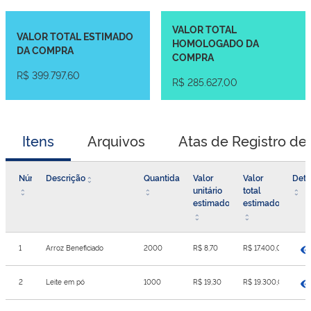
VALOR TOTAL
VALOR TOTAL ESTIMADO
HOMOLOGADO DA
DA COMPRA
COMPRA
R$ 399.797,60
R$ 285.627,00
Itens
Arquivos
Atas de Registro de
Número
Descrição
Quantidade
Valor
Valor
Deta
unitário
total
estimado
estimado
1
Arroz Beneficiado
2000
R$ 8,70
R$ 17.400,00
2
Leite em pó
1000
R$ 19,30
R$ 19.300,00