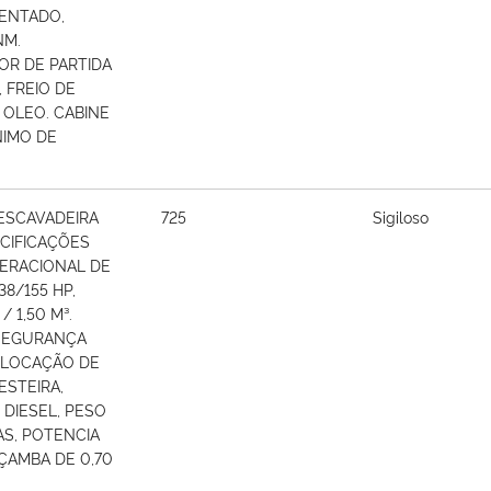
MENTADO,
NM.
OR DE PARTIDA
 FREIO DE
 OLEO. CABINE
NIMO DE
 ESCAVADEIRA
725
Sigiloso
ECIFICAÇÕES
PERACIONAL DE
8/155 HP,
 1,50 M³.
SEGURANÇA
E LOCAÇÃO DE
ESTEIRA,
 DIESEL, PESO
S, POTENCIA
AÇAMBA DE 0,70