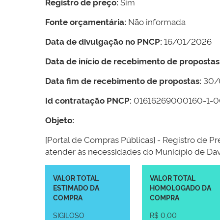
Registro de preço:
Sim
Fonte orçamentária:
Não informada
Data de divulgação no PNCP:
16/01/2026
Data de início de recebimento de propostas
Data fim de recebimento de propostas:
30/
Id contratação PNCP:
01616269000160-1-
Objeto:
[Portal de Compras Públicas] - Registro de 
atender às necessidades do Município de Da
VALOR TOTAL
VALOR TOTAL
ESTIMADO DA
HOMOLOGADO DA
COMPRA
COMPRA
SIGILOSO
R$ 0,00