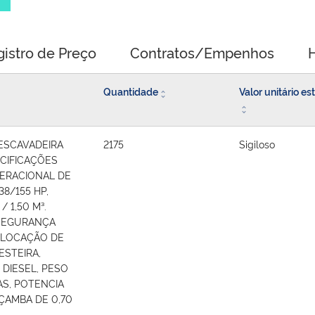
gistro de Preço
Contratos/Empenhos
H
Quantidade
Valor unitário e
 ESCAVADEIRA
2175
Sigiloso
ECIFICAÇÕES
PERACIONAL DE
8/155 HP,
 1,50 M³.
SEGURANÇA
E LOCAÇÃO DE
ESTEIRA,
 DIESEL, PESO
S, POTENCIA
AÇAMBA DE 0,70