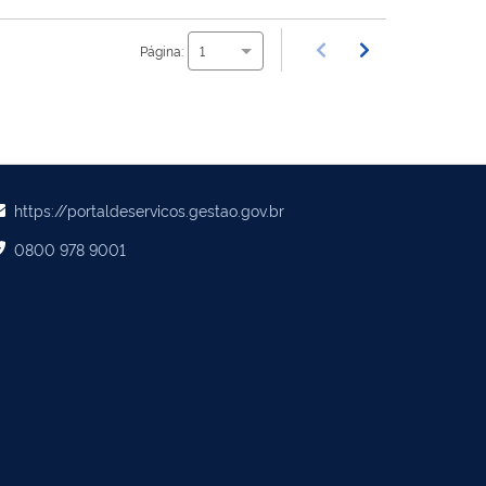
Página:
1
https://portaldeservicos.gestao.gov.br
0800 978 9001