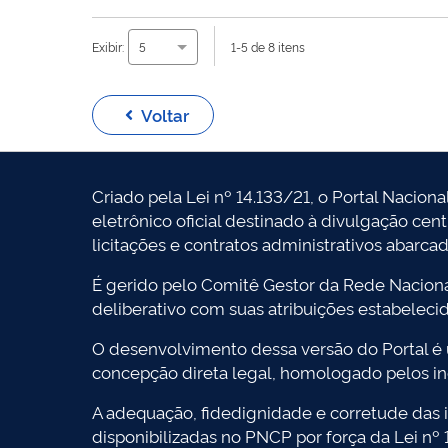
Exibir:
1-5 de 8 itens
5
Voltar
Criado pela Lei nº 14.133/21, o Portal Naciona
eletrônico oficial destinado à divulgação cen
licitações e contratos administrativos abarca
É gerido pelo Comitê Gestor da Rede Naciona
deliberativo com suas atribuições estabeleci
O desenvolvimento dessa versão do Portal é
concepção direta legal, homologado pelos in
A adequação, fidedignidade e corretude das i
disponibilizadas no PNCP por força da Lei nº