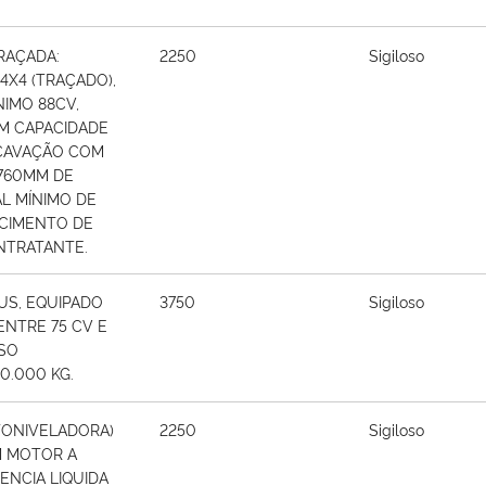
TRAÇADA:
2250
Sigiloso
X4 (TRAÇADO),
NIMO 88CV,
M CAPACIDADE
SCAVAÇÃO COM
 760MM DE
L MÍNIMO DE
ECIMENTO DE
NTRATANTE.
EUS, EQUIPADO
3750
Sigiloso
ENTRE 75 CV E
ESO
0.000 KG.
OTONIVELADORA)
2250
Sigiloso
 MOTOR A
ENCIA LIQUIDA