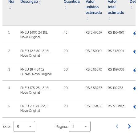
Número
Descrição
Quantidade
Valor
Valor
Deta
unitário
total
estimado
estimado
1
PNEU 1400 24 16L
45
R$ 3.476,67
R$ 156.450,15
Novo Original
2
PNEU 12.5 80 18 16L
20
R$ 2.590,00
R$ 51.800,00
Novo Original
3
PNEU 18 4 34 12
30
R$ 5.653,63
R$ 169.608,90
LONAS Novo Original
4
PNEU 17.5-25 L3 16L
20
R$ 5.537,67
R$ 110.753,40
Novo Original
5
PNEU 295 80 22,5
20
R$ 3.158,33
R$ 63.166,60
Novo Original
Exibir:
Página:
5
1