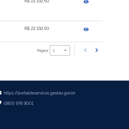
R$ 22.332,50
R$ 22.332,50
Página:
1
https://portaldeservicos.gestao.gov.br
0800 978 9001