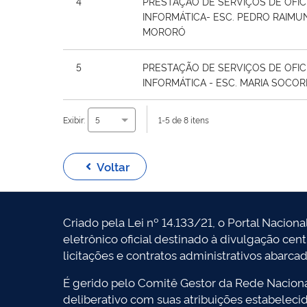
4
PRESTAÇÃO DE SERVIÇOS DE OFIC
INFORMÁTICA- ESC. PEDRO RAIMU
MORORÓ
5
PRESTAÇÃO DE SERVIÇOS DE OFIC
INFORMÁTICA - ESC. MARIA SOCO
Exibir:
1-5 de 8 itens
5
Voltar
Criado pela Lei nº 14.133/21, o Portal Naciona
eletrônico oficial destinado à divulgação cen
licitações e contratos administrativos abarca
É gerido pelo Comitê Gestor da Rede Naciona
deliberativo com suas atribuições estabeleci