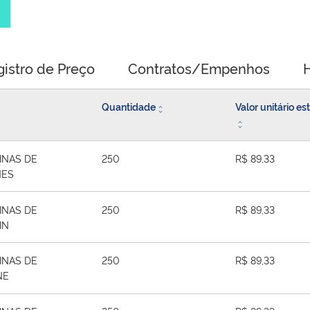
gistro de Preço
Contratos/Empenhos
H
Quantidade
Valor unitário e
INAS DE
250
R$ 89,33
NES
INAS DE
250
R$ 89,33
IN
INAS DE
250
R$ 89,33
NE