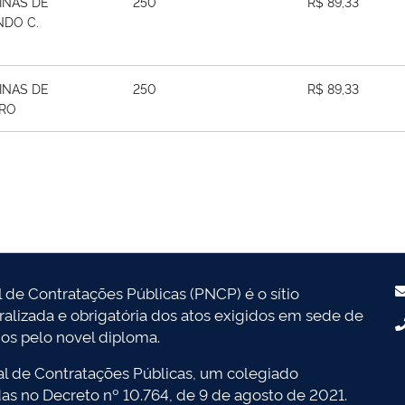
INAS DE
250
R$ 89,33
NDO C.
INAS DE
250
R$ 89,33
RRO
l de Contratações Públicas (PNCP) é o sítio
tralizada e obrigatória dos atos exigidos em sede de
dos pelo novel diploma.
l de Contratações Públicas, um colegiado
das no Decreto nº 10.764, de 9 de agosto de 2021.