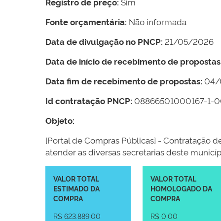
Registro de preço:
Sim
Fonte orçamentária:
Não informada
Data de divulgação no PNCP:
21/05/2026
Data de início de recebimento de propostas
Data fim de recebimento de propostas:
04/
Id contratação PNCP:
08866501000167-1-
Objeto:
[Portal de Compras Públicas] - Contratação de
atender as diversas secretarias deste municíp
VALOR TOTAL
VALOR TOTAL
ESTIMADO DA
HOMOLOGADO DA
COMPRA
COMPRA
R$ 623.889,00
R$ 0,00