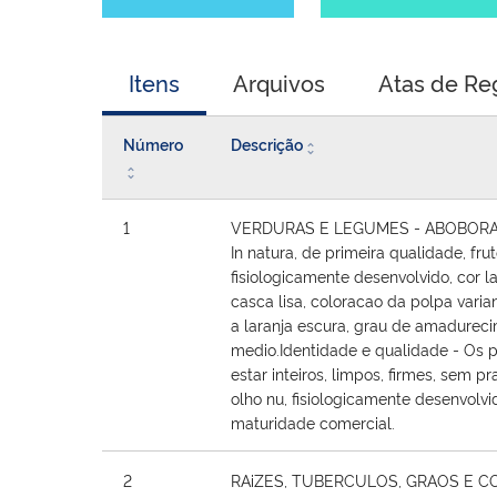
Itens
Arquivos
Atas de Re
Número
Descrição
1
VERDURAS E LEGUMES - ABOBORA t
In natura, de primeira qualidade, fruto
fisiologicamente desenvolvido, cor la
casca lisa, coloracao da polpa vari
a laranja escura, grau de amadurec
medio.Identidade e qualidade - Os
estar inteiros, limpos, firmes, sem pr
olho nu, fisiologicamente desenvolv
maturidade comercial.
2
RAiZES, TUBERCULOS, GRAOS E C