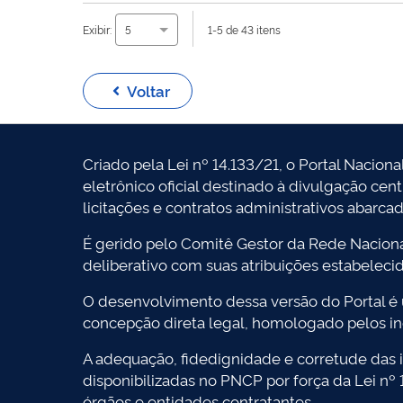
Exibir:
1-5 de 43 itens
5
Voltar
Criado pela Lei nº 14.133/21, o Portal Naciona
eletrônico oficial destinado à divulgação cen
licitações e contratos administrativos abarca
É gerido pelo Comitê Gestor da Rede Naciona
deliberativo com suas atribuições estabeleci
O desenvolvimento dessa versão do Portal é
concepção direta legal, homologado pelos in
A adequação, fidedignidade e corretude das i
disponibilizadas no PNCP por força da Lei nº
órgãos e entidades contratantes.