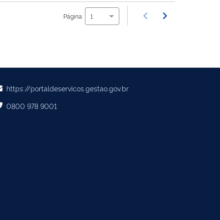
Página:
1
https://portaldeservicos.gestao.gov.br
0800 978 9001