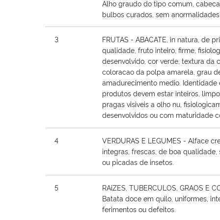
Alho graudo do tipo comum, cabeca 
bulbos curados, sem anormalidades
3
FRUTAS - ABACATE, in natura, de pr
qualidade, fruto inteiro, firme, fisio
desenvolvido, cor verde, textura da c
coloracao da polpa amarela, grau d
amadurecimento medio. Identidade 
produtos devem estar inteiros, limpo
pragas visiveis a olho nu, fisiologic
desenvolvidos ou com maturidade c
4
VERDURAS E LEGUMES - Alface cre
integras, frescas, de boa qualidad
ou picadas de insetos.
5
RAiZES, TUBERCULOS, GRAOS E C
Batata doce em quilo, uniformes, int
ferimentos ou defeitos.