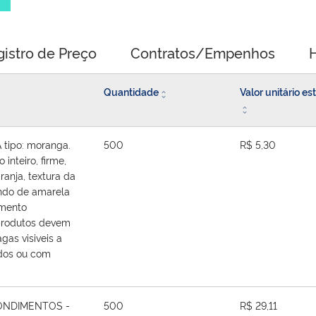
gistro de Preço
Contratos/Empenhos
H
Quantidade
Valor unitário e
ipo: moranga.
500
R$ 5,30
 inteiro, firme,
ranja, textura da
ando de amarela
imento
 produtos devem
agas visiveis a
idos ou com
ONDIMENTOS -
500
R$ 29,11