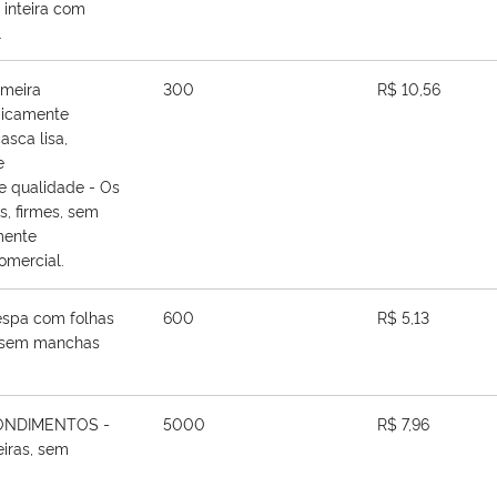
inteira com
.
imeira
300
R$ 10,56
logicamente
asca lisa,
e
e qualidade - Os
s, firmes, sem
amente
omercial.
spa com folhas
600
R$ 5,13
e, sem manchas
ONDIMENTOS -
5000
R$ 7,96
eiras, sem