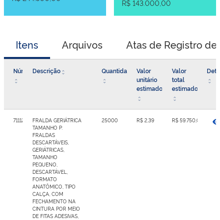
R$ 143.000,00
Itens
Arquivos
Atas de Registro de
Número
Descrição
Quantidade
Valor
Valor
Deta
unitário
total
estimado
estimado
7111231
FRALDA GERIÁTRICA
25000
R$ 2,39
R$ 59.750,00
TAMANHO P:
FRALDAS
DESCARTÁVEIS,
GERIÁTRICAS,
TAMANHO
PEQUENO,
DESCARTÁVEL,
FORMATO
ANATÔMICO, TIPO
CALÇA, COM
FECHAMENTO NA
CINTURA POR MEIO
DE FITAS ADESIVAS,