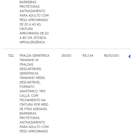
BARREIRAS
PROTETORAS
ANTIVAZAMENTO,
PARA ADULTO COM
PESO APROXIMADO
DE 20 A 40 KG,
CINTURA
APROXIMADA DE 50
A 80 CM, ATÓXICA,
HIPOALERGÊNICA
7111232
FRALDA GERIÁTRICA
25000
R$ 2,44
R$ 61.000,00
TAMANHO M:
FRALDAS
DESCARTÁVEIS,
GERIÁTRICAS,
TAMANHO MÉDIO,
DESCARTÁVEL,
FORMATO
ANATÔMICO, TIPO
CALÇA, COM
FECHAMENTO NA
CINTURA POR MEIO
DE FITAS ADESIVAS,
BARREIRAS
PROTETORAS
ANTIVAZAMENTO,
PARA ADULTO COM
PESO APROXIMADO