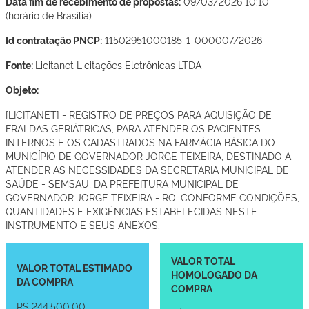
Data fim de recebimento de propostas:
09/03/2026 10:10
(horário de Brasília)
Id contratação PNCP:
11502951000185-1-000007/2026
Fonte:
Licitanet Licitações Eletrônicas LTDA
Objeto:
[LICITANET] - REGISTRO DE PREÇOS PARA AQUISIÇÃO DE
FRALDAS GERIÁTRICAS, PARA ATENDER OS PACIENTES
INTERNOS E OS CADASTRADOS NA FARMÁCIA BÁSICA DO
MUNICÍPIO DE GOVERNADOR JORGE TEIXEIRA, DESTINADO A
ATENDER AS NECESSIDADES DA SECRETARIA MUNICIPAL DE
SAÚDE - SEMSAU, DA PREFEITURA MUNICIPAL DE
GOVERNADOR JORGE TEIXEIRA - RO, CONFORME CONDIÇÕES,
QUANTIDADES E EXIGÊNCIAS ESTABELECIDAS NESTE
INSTRUMENTO E SEUS ANEXOS.
VALOR TOTAL
VALOR TOTAL ESTIMADO
HOMOLOGADO DA
DA COMPRA
COMPRA
R$ 244.500,00