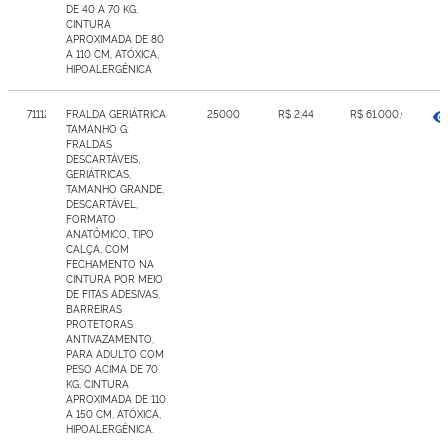
DE 40 A 70 KG,
CINTURA
APROXIMADA DE 80
A 110 CM, ATÓXICA,
HIPOALERGÊNICA
7111233
FRALDA GERIÁTRICA
25000
R$ 2,44
R$ 61.000,00
TAMANHO G:
FRALDAS
DESCARTÁVEIS,
GERIÁTRICAS,
TAMANHO GRANDE,
DESCARTÁVEL,
FORMATO
ANATÔMICO, TIPO
CALÇA, COM
FECHAMENTO NA
CINTURA POR MEIO
DE FITAS ADESIVAS,
BARREIRAS
PROTETORAS
ANTIVAZAMENTO,
PARA ADULTO COM
PESO ACIMA DE 70
KG, CINTURA
APROXIMADA DE 110
A 150 CM, ATÓXICA,
HIPOALERGÊNICA.