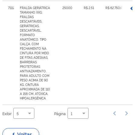
7111234
FRALDA GERIÁTRICA
25000
R$ 2,51
R$ 62.750,00
TAMANHO XXG:
FRALDAS
DESCARTÁVEIS,
GERIÁTRICAS,
DESCARTÁVEL,
FORMATO
ANATÔMICO, TIPO
CALÇA, COM
FECHAMENTO NA
CINTURA POR MEIO
DE FITAS ADESIVAS,
BARREIRAS
PROTETORAS
ANTIVAZAMENTO,
PARA ADULTO COM
PESO ACIMA DE 90
KG, CINTURA
APROXIMADA DE 110
A 156 CM, ATÓXICA,
HIPOALERGÊNICA.
Exibir:
Página:
5
1
Voltar