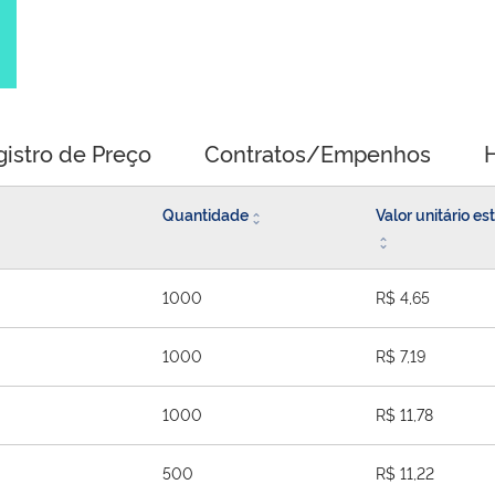
gistro de Preço
Contratos/Empenhos
H
Quantidade
Valor unitário e
1000
R$ 4,65
1000
R$ 7,19
1000
R$ 11,78
500
R$ 11,22