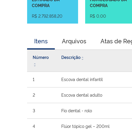
COMPRA
COMPRA
R$ 2.792.858,20
R$ 0,00
Itens
Arquivos
Atas de Re
Número
Descrição
1
Escova dental infantil
2
Escova dental adulto
3
Fio dental - rolo
4
Flúor tópico gel – 200ml