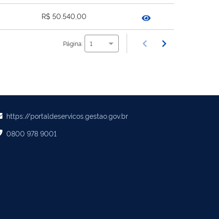
R$ 50.540,00
Página:
1
https://portaldeservicos.gestao.gov.br
0800 978 9001