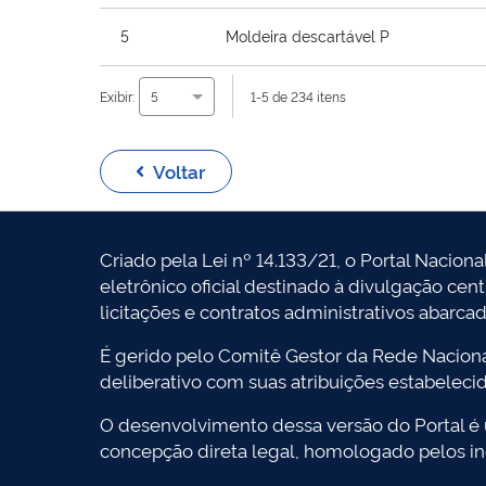
5
Moldeira descartável P
Exibir:
1-5 de 234 itens
5
Voltar
Criado pela Lei nº 14.133/21, o Portal Naciona
eletrônico oficial destinado à divulgação cen
licitações e contratos administrativos abarca
É gerido pelo Comitê Gestor da Rede Naciona
deliberativo com suas atribuições estabeleci
O desenvolvimento dessa versão do Portal é
concepção direta legal, homologado pelos in