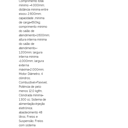
Comprimento total
mínimo =4.000mm;
distância mínima entre
eixos= 2.600mm;
capacidade ,mínima
de carga=650kg;
comprimento mínimo
do salão de
atendimento=1.600mm;
altura interna mínima
do salão de
atendimento=-
1.200mm; largura
interna mínima
=1.000mm; largura
externa
máxima=2.000mm;
Motor Diâmetro; 4
cilindros;
Combustível=Flexível;
Potência de pelo
menos 12,0 kgfm,
Cilindrada mínima=
1.300 cc; Sistema de
alimentação=Injeção
eletrônica;
abastecimento 48
litros; Freios e
Suspensão; Freios
com sistema