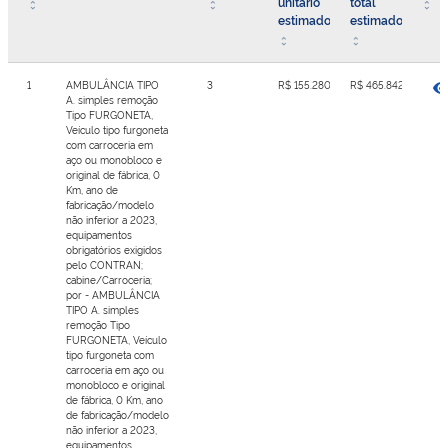
unitário
total
estimado
estimado
1
AMBULÂNCIA TIPO
3
R$ 155.280,74
R$ 465.842,22
A. simples remoção
Tipo FURGONETA,
Veículo tipo furgoneta
com carroceria em
aço ou monobloco e
original de fábrica, 0
Km, ano de
fabricação/modelo
não inferior a 2023,
equipamentos
obrigatórios exigidos
pelo CONTRAN;
cabine/Carroceria;
por - AMBULÂNCIA
TIPO A. simples
remoção Tipo
FURGONETA, Veículo
tipo furgoneta com
carroceria em aço ou
monobloco e original
de fábrica, 0 Km, ano
de fabricação/modelo
não inferior a 2023,
equipamentos