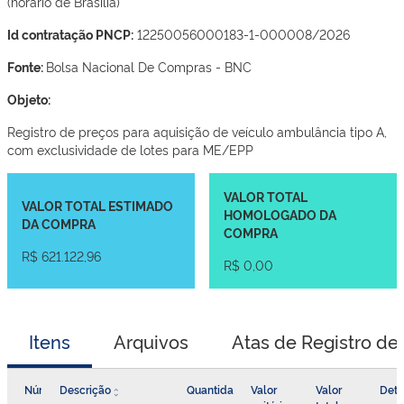
(horário de Brasília)
Id contratação PNCP:
12250056000183-1-000008/2026
Fonte:
Bolsa Nacional De Compras - BNC
Objeto:
Registro de preços para aquisição de veículo ambulância tipo A,
com exclusividade de lotes para ME/EPP
VALOR TOTAL
VALOR TOTAL ESTIMADO
HOMOLOGADO DA
DA COMPRA
COMPRA
R$ 621.122,96
R$ 0,00
Itens
Arquivos
Atas de Registro de
Número
Descrição
Quantidade
Valor
Valor
Deta