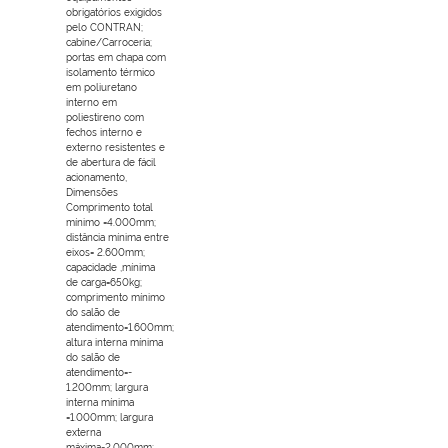
obrigatórios exigidos
pelo CONTRAN;
cabine/Carroceria;
portas em chapa com
isolamento térmico
em poliuretano
interno em
poliestireno com
fechos interno e
externo resistentes e
de abertura de fácil
acionamento,
Dimensões
Comprimento total
mínimo =4.000mm;
distância mínima entre
eixos= 2.600mm;
capacidade ,mínima
de carga=650kg;
comprimento mínimo
do salão de
atendimento=1.600mm;
altura interna mínima
do salão de
atendimento=-
1.200mm; largura
interna mínima
=1.000mm; largura
externa
máxima=2.000mm;