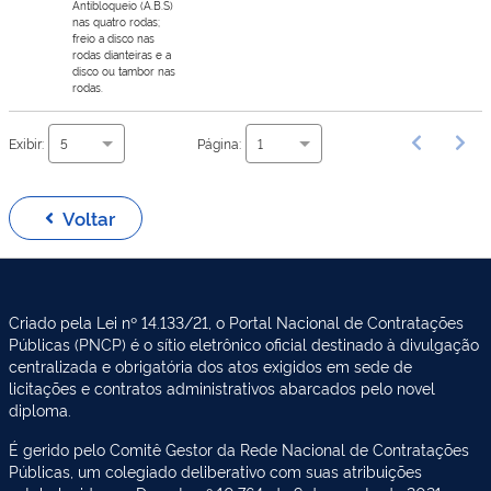
Antibloqueio (A.B.S)
nas quatro rodas;
freio a disco nas
rodas dianteiras e a
disco ou tambor nas
rodas.
Exibir:
Página:
5
1
Voltar
Criado pela Lei nº 14.133/21, o Portal Nacional de Contratações
Públicas (PNCP) é o sítio eletrônico oficial destinado à divulgação
centralizada e obrigatória dos atos exigidos em sede de
licitações e contratos administrativos abarcados pelo novel
diploma.
É gerido pelo Comitê Gestor da Rede Nacional de Contratações
Públicas, um colegiado deliberativo com suas atribuições