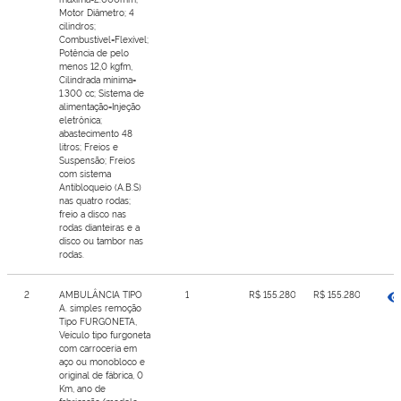
Motor Diâmetro; 4
cilindros;
Combustível=Flexível;
Potência de pelo
menos 12,0 kgfm,
Cilindrada mínima=
1.300 cc; Sistema de
alimentação=Injeção
eletrônica;
abastecimento 48
litros; Freios e
Suspensão; Freios
com sistema
Antibloqueio (A.B.S)
nas quatro rodas;
freio a disco nas
rodas dianteiras e a
disco ou tambor nas
rodas.
2
AMBULÂNCIA TIPO
1
R$ 155.280,74
R$ 155.280,74
A. simples remoção
Tipo FURGONETA,
Veículo tipo furgoneta
com carroceria em
aço ou monobloco e
original de fábrica, 0
Km, ano de