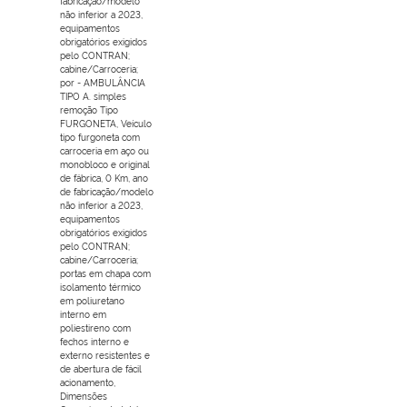
fabricação/modelo
não inferior a 2023,
equipamentos
obrigatórios exigidos
pelo CONTRAN;
cabine/Carroceria;
por - AMBULÂNCIA
TIPO A. simples
remoção Tipo
FURGONETA, Veículo
tipo furgoneta com
carroceria em aço ou
monobloco e original
de fábrica, 0 Km, ano
de fabricação/modelo
não inferior a 2023,
equipamentos
obrigatórios exigidos
pelo CONTRAN;
cabine/Carroceria;
portas em chapa com
isolamento térmico
em poliuretano
interno em
poliestireno com
fechos interno e
externo resistentes e
de abertura de fácil
acionamento,
Dimensões