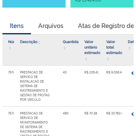
Itens
Arquivos
Atas de Registro de
Número
Descrição
Quantidade
Valor
Valor
Deta
unitário
total
estimado
estimado
7574412
PRESTACAO DE
40
R$ 226,41
R$ 9.056,40
SERVICO DE
INSTALACAO DE
SISTEMA DE
RASTREAMENTO E
GESTAO DE FROTAS
POR VEICULO.
7574413
PRESTACAO DE
480
R$ 70,38
R$ 33.782,40
SERVICO DE
MONITORAMENTO
DE SISTEMA DE
RASTREAMENTO E
GESTAO DE FROTAS