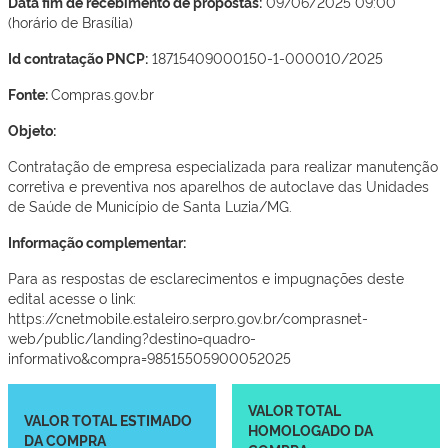
Data fim de recebimento de propostas:
09/06/2025 09:00
(horário de Brasília)
Id contratação PNCP:
18715409000150-1-000010/2025
Fonte:
Compras.gov.br
Objeto:
Contratação de empresa especializada para realizar manutenção
corretiva e preventiva nos aparelhos de autoclave das Unidades
de Saúde de Município de Santa Luzia/MG.
Informação complementar:
Para as respostas de esclarecimentos e impugnações deste
edital acesse o link:
https://cnetmobile.estaleiro.serpro.gov.br/comprasnet-
web/public/landing?destino=quadro-
informativo&compra=98515505900052025
VALOR TOTAL
VALOR TOTAL ESTIMADO
HOMOLOGADO DA
DA COMPRA