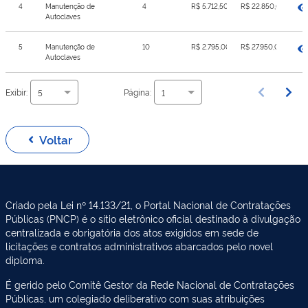
4
Manutenção de
4
R$ 5.712,50
R$ 22.850,00
Autoclaves
5
Manutenção de
10
R$ 2.795,00
R$ 27.950,00
Autoclaves
Exibir:
Página:
5
1
Voltar
Criado pela Lei nº 14.133/21, o Portal Nacional de Contratações
Públicas (PNCP) é o sítio eletrônico oficial destinado à divulgação
centralizada e obrigatória dos atos exigidos em sede de
licitações e contratos administrativos abarcados pelo novel
diploma.
É gerido pelo Comitê Gestor da Rede Nacional de Contratações
Públicas, um colegiado deliberativo com suas atribuições