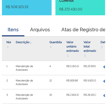
COMPRA
R$ 508.323,33
R$ 272.430,00
Itens
Arquivos
Atas de Registro de
Número
Descrição
Quantidade
Valor
Valor
Deta
unitário
total
estimado
estimado
1
Manutenção de
4
R$ 5.150,00
R$ 20.600,00
Autoclaves
2
Manutenção de
12
R$ 826,66
R$ 9.920,00
Autoclaves
3
Manutenção de
10
R$ 2.813,33
R$ 28.133,33
Autoclaves