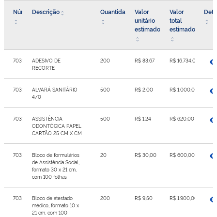
Número
Descrição
Quantidade
Valor
Valor
Deta
unitário
total
estimado
estimado
7031972
ADESIVO DE
200
R$ 83,67
R$ 16.734,00
RECORTE
7031973
ALVARÁ SANITÁRIO
500
R$ 2,00
R$ 1.000,00
4/0
7031974
ASSISTÊNCIA
500
R$ 1,24
R$ 620,00
ODONTÓGICA PAPEL
CARTÃO 25 CM X CM
7031975
Bloco de formulários
20
R$ 30,00
R$ 600,00
de Assistência Social,
formato 30 x 21 cm,
com 100 folhas
7031976
Bloco de atestado
200
R$ 9,50
R$ 1.900,00
médico, formato 10 x
21 cm, com 100