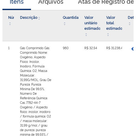
Itens
Arquivos
Atas de Registro de
Número
Descrição
Quantidade
Valor
Valor
Deta
unitário
total
estimado
estimado
1
Gás Comprimido Gás
960
R$ 32,54
R$ 31.238,40
Comprimido Nome:
Oxigênio, Aspecto
Físico: Incolor,
Inodoro, Fórmula
Química: O2, Massa
Molecular:
31,99G/MOL, Grau De
Pureza: Pureza
Mínima De 99,5%,
Número De
Referência Química:
Cas 7782-44-7
Oxigênio / Aspecto
físico: incolor, inodoro
/ formula quimica: O2
/ massa molecular:
31,99 g/mol / grau
de pureza: pureza
mínima de 99,55% /