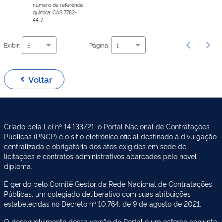
número de referência
química: CAS 7782-
44-7.
Exibir:
Página:
5
1
Voltar
Criado pela Lei nº 14.133/21, o Portal Nacional de Contratações
Públicas (PNCP) é o sítio eletrônico oficial destinado à divulgação
centralizada e obrigatória dos atos exigidos em sede de
licitações e contratos administrativos abarcados pelo novel
diploma.
É gerido pelo Comitê Gestor da Rede Nacional de Contratações
Públicas, um colegiado deliberativo com suas atribuições
estabelecidas no Decreto nº 10.764, de 9 de agosto de 2021.
O desenvolvimento dessa versão do Portal é um esforço conjunto