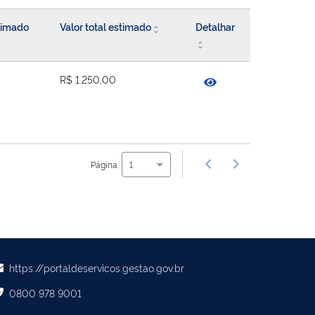
stimado
Valor total estimado
Detalhar
R$ 1.250,00
Página:
1
https://portaldeservicos.gestao.gov.br
0800 978 9001