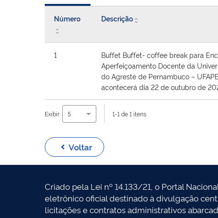
Número
Descrição
1
Buffet Buffet- coffee break para En
Aperfeiçoamento Docente da Univer
do Agreste de Pernambuco – UFAPE
acontecerá dia 22 de outubro de 20
Exibir:
1-1 de 1 itens
5
Voltar
Criado pela Lei nº 14.133/21, o Portal Naciona
eletrônico oficial destinado à divulgação cen
licitações e contratos administrativos abarca