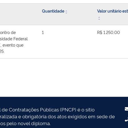
Quantidade
Valor unitário e
contro de
1
R$ 1.250,00
sidade Federal
, evento que
25.
l de Contratações Públicas (PNCP) é o sítio
tralizada e obrigatória dos atos exigidos em sede de
dos pelo novel diploma.