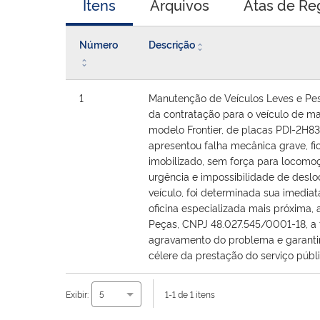
Itens
Arquivos
Atas de Re
Número
Descrição
1
Manutenção de Veículos Leves e Pe
da contratação para o veículo de ma
modelo Frontier, de placas PDI-2H8
apresentou falha mecânica grave, f
imobilizado, sem força para locomoç
urgência e impossibilidade de desl
veículo, foi determinada sua imedia
oficina especializada mais próxima, 
Peças, CNPJ 48.027.545/0001-18, a f
agravamento do problema e garanti
célere da prestação do serviço públi
Exibir:
1-1 de 1 itens
5