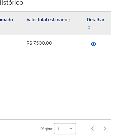
istórico
stimado
Valor total estimado
Detalhar
R$ 7.500,00
Página:
1