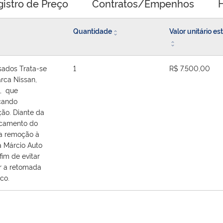
gistro de Preço
Contratos/Empenhos
H
Quantidade
Valor unitário e
sados Trata-se
1
R$ 7.500,00
rca Nissan,
3, que
icando
ão. Diante da
ocamento do
ta remoção à
a Márcio Auto
im de evitar
r a retomada
co.