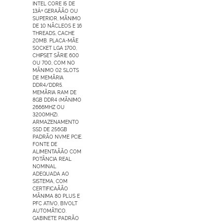
INTEL CORE I5 DE
13Âª GERAÃÃO OU
SUPERIOR, MÃNIMO
DE 10 NÃCLEOS E 16
THREADS, CACHE
20MB. PLACA-MÃE
SOCKET LGA 1700,
CHIPSET SÃRIE 600
OU 700, COM NO
MÃNIMO 02 SLOTS
DE MEMÃRIA
DDR4/DDR5.
MEMÃRIA RAM DE
8GB DDR4 (MÃNIMO
2666MHZ OU
3200MHZ).
ARMAZENAMENTO
SSD DE 256GB
PADRÃO NVME PCIE.
FONTE DE
ALIMENTAÃÃO COM
POTÃNCIA REAL
NOMINAL
ADEQUADA AO
SISTEMA, COM
CERTIFICAÃÃO
MÃNIMA 80 PLUS E
PFC ATIVO, BIVOLT
AUTOMÃTICO.
GABINETE PADRÃO