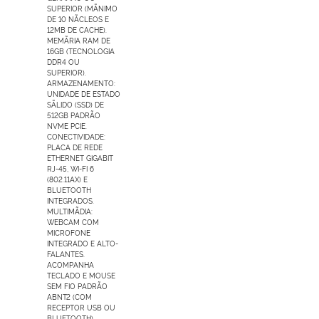
SUPERIOR (MÃNIMO
DE 10 NÃCLEOS E
12MB DE CACHE).
MEMÃRIA RAM DE
16GB (TECNOLOGIA
DDR4 OU
SUPERIOR).
ARMAZENAMENTO:
UNIDADE DE ESTADO
SÃLIDO (SSD) DE
512GB PADRÃO
NVME PCIE.
CONECTIVIDADE:
PLACA DE REDE
ETHERNET GIGABIT
RJ-45, WI-FI 6
(802.11AX) E
BLUETOOTH
INTEGRADOS.
MULTIMÃDIA:
WEBCAM COM
MICROFONE
INTEGRADO E ALTO-
FALANTES.
ACOMPANHA
TECLADO E MOUSE
SEM FIO PADRÃO
ABNT2 (COM
RECEPTOR USB OU
BLUETOOTH).