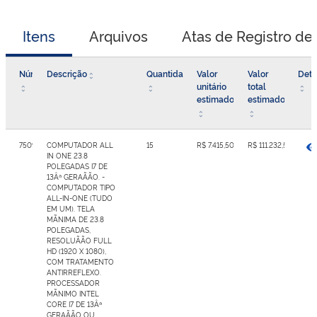
Itens
Arquivos
Atas de Registro de
Número
Descrição
Quantidade
Valor
Valor
Deta
unitário
total
estimado
estimado
7509578
COMPUTADOR ALL
15
R$ 7.415,50
R$ 111.232,50
IN ONE 23.8
POLEGADAS I7 DE
13Âª GERAÃÃO. -
COMPUTADOR TIPO
ALL-IN-ONE (TUDO
EM UM). TELA
MÃNIMA DE 23.8
POLEGADAS,
RESOLUÃÃO FULL
HD (1920 X 1080),
COM TRATAMENTO
ANTIRREFLEXO.
PROCESSADOR
MÃNIMO INTEL
CORE I7 DE 13Âª
GERAÃÃO OU