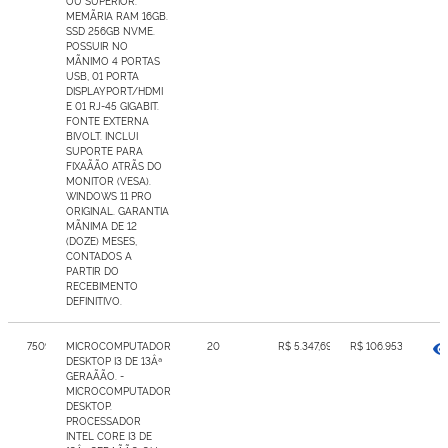
OU SUPERIOR.
MEMÃRIA RAM 16GB.
SSD 256GB NVME.
POSSUIR NO
MÃNIMO 4 PORTAS
USB, 01 PORTA
DISPLAYPORT/HDMI
E 01 RJ-45 GIGABIT.
FONTE EXTERNA
BIVOLT. INCLUI
SUPORTE PARA
FIXAÃÃO ATRÃS DO
MONITOR (VESA).
WINDOWS 11 PRO
ORIGINAL. GARANTIA
MÃNIMA DE 12
(DOZE) MESES,
CONTADOS A
PARTIR DO
RECEBIMENTO
DEFINITIVO.
7509580
MICROCOMPUTADOR
20
R$ 5.347,69
R$ 106.953,80
DESKTOP I3 DE 13Âª
GERAÃÃO. -
MICROCOMPUTADOR
DESKTOP.
PROCESSADOR
INTEL CORE I3 DE