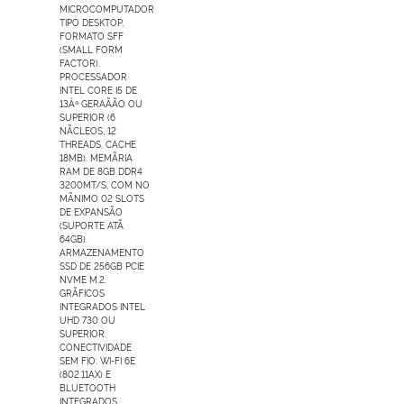
MICROCOMPUTADOR
TIPO DESKTOP,
FORMATO SFF
(SMALL FORM
FACTOR).
PROCESSADOR
INTEL CORE I5 DE
13Âª GERAÃÃO OU
SUPERIOR (6
NÃCLEOS, 12
THREADS, CACHE
18MB). MEMÃRIA
RAM DE 8GB DDR4
3200MT/S, COM NO
MÃNIMO 02 SLOTS
DE EXPANSÃO
(SUPORTE ATÃ
64GB).
ARMAZENAMENTO
SSD DE 256GB PCIE
NVME M.2.
GRÃFICOS
INTEGRADOS INTEL
UHD 730 OU
SUPERIOR.
CONECTIVIDADE
SEM FIO: WI-FI 6E
(802.11AX) E
BLUETOOTH
INTEGRADOS.