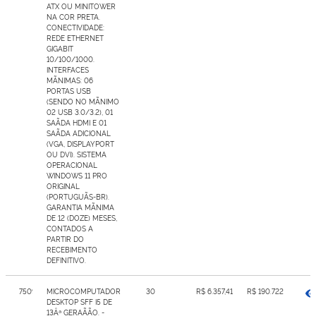
ATX OU MINITOWER
NA COR PRETA.
CONECTIVIDADE:
REDE ETHERNET
GIGABIT
10/100/1000.
INTERFACES
MÃNIMAS: 06
PORTAS USB
(SENDO NO MÃNIMO
02 USB 3.0/3.2), 01
SAÃDA HDMI E 01
SAÃDA ADICIONAL
(VGA, DISPLAYPORT
OU DVI). SISTEMA
OPERACIONAL
WINDOWS 11 PRO
ORIGINAL
(PORTUGUÃS-BR).
GARANTIA MÃNIMA
DE 12 (DOZE) MESES,
CONTADOS A
PARTIR DO
RECEBIMENTO
DEFINITIVO.
7509582
MICROCOMPUTADOR
30
R$ 6.357,41
R$ 190.722,30
DESKTOP SFF I5 DE
13Âª GERAÃÃO. -