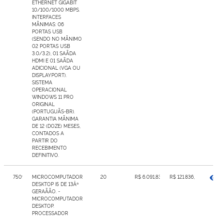
ETHERNET GIGABIT
10/100/1000 MBPS.
INTERFACES
MÃNIMAS: 06
PORTAS USB
(SENDO NO MÃNIMO
02 PORTAS USB
3.0/3.2), 01 SAÃDA
HDMI E 01 SAÃDA
ADICIONAL (VGA OU
DISPLAYPORT).
SISTEMA
OPERACIONAL
WINDOWS 11 PRO
ORIGINAL
(PORTUGUÃS-BR).
GARANTIA MÃNIMA
DE 12 (DOZE) MESES,
CONTADOS A
PARTIR DO
RECEBIMENTO
DEFINITIVO.
7509581
MICROCOMPUTADOR
20
R$ 6.091,83
R$ 121.836,60
DESKTOP I5 DE 13Âª
GERAÃÃO. -
MICROCOMPUTADOR
DESKTOP.
PROCESSADOR