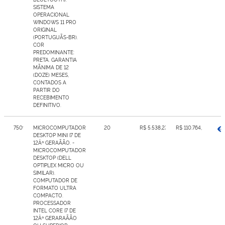
SISTEMA
OPERACIONAL
WINDOWS 11 PRO
ORIGINAL
(PORTUGUÃS-BR).
COR
PREDOMINANTE:
PRETA. GARANTIA
MÃNIMA DE 12
(DOZE) MESES,
CONTADOS A
PARTIR DO
RECEBIMENTO
DEFINITIVO.
7509579
MICROCOMPUTADOR
20
R$ 5.538,23
R$ 110.764,60
DESKTOP MINI I7 DE
12Âª GERAÃÃO. -
MICROCOMPUTADOR
DESKTOP (DELL
OPTIPLEX MICRO OU
SIMILAR).
COMPUTADOR DE
FORMATO ULTRA
COMPACTO.
PROCESSADOR
INTEL CORE I7 DE
12Âª GERARAÃÃO