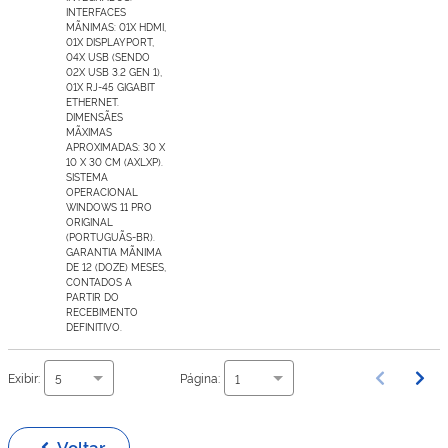
INTERFACES
MÃNIMAS: 01X HDMI,
01X DISPLAYPORT,
04X USB (SENDO
02X USB 3.2 GEN 1),
01X RJ-45 GIGABIT
ETHERNET.
DIMENSÃES
MÃXIMAS
APROXIMADAS: 30 X
10 X 30 CM (AXLXP).
SISTEMA
OPERACIONAL
WINDOWS 11 PRO
ORIGINAL
(PORTUGUÃS-BR).
GARANTIA MÃNIMA
DE 12 (DOZE) MESES,
CONTADOS A
PARTIR DO
RECEBIMENTO
DEFINITIVO.
Exibir:
Página:
5
1
Voltar