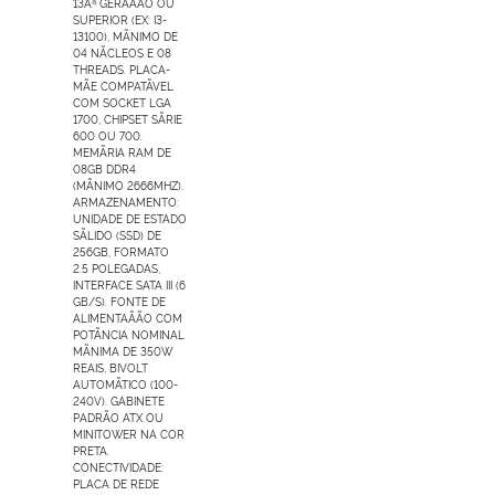
13Âª GERAÃÃO OU
SUPERIOR (EX: I3-
13100), MÃNIMO DE
04 NÃCLEOS E 08
THREADS. PLACA-
MÃE COMPATÃVEL
COM SOCKET LGA
1700, CHIPSET SÃRIE
600 OU 700.
MEMÃRIA RAM DE
08GB DDR4
(MÃNIMO 2666MHZ).
ARMAZENAMENTO:
UNIDADE DE ESTADO
SÃLIDO (SSD) DE
256GB, FORMATO
2.5 POLEGADAS,
INTERFACE SATA III (6
GB/S). FONTE DE
ALIMENTAÃÃO COM
POTÃNCIA NOMINAL
MÃNIMA DE 350W
REAIS, BIVOLT
AUTOMÃTICO (100-
240V). GABINETE
PADRÃO ATX OU
MINITOWER NA COR
PRETA.
CONECTIVIDADE:
PLACA DE REDE