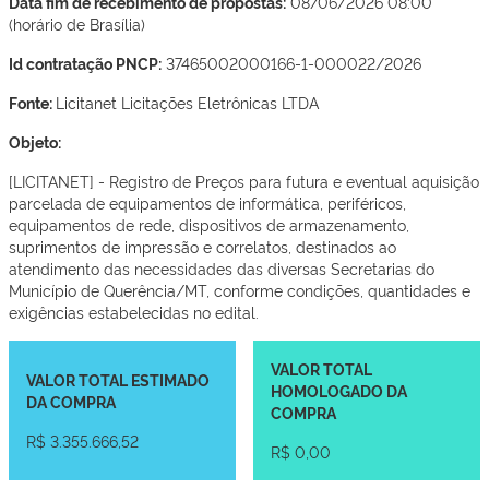
Data fim de recebimento de propostas:
08/06/2026 08:00
(horário de Brasília)
Id contratação PNCP:
37465002000166-1-000022/2026
Fonte:
Licitanet Licitações Eletrônicas LTDA
Objeto:
[LICITANET] - Registro de Preços para futura e eventual aquisição
parcelada de equipamentos de informática, periféricos,
equipamentos de rede, dispositivos de armazenamento,
suprimentos de impressão e correlatos, destinados ao
atendimento das necessidades das diversas Secretarias do
Município de Querência/MT, conforme condições, quantidades e
exigências estabelecidas no edital.
VALOR TOTAL
VALOR TOTAL ESTIMADO
HOMOLOGADO DA
DA COMPRA
COMPRA
R$ 3.355.666,52
R$ 0,00