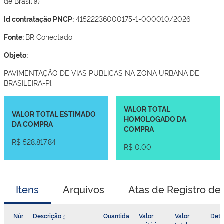
de Brasília)
Id contratação PNCP:
41522236000175-1-000010/2026
Fonte:
BR Conectado
Objeto:
PAVIMENTAÇÃO DE VIAS PUBLICAS NA ZONA URBANA DE
BRASILEIRA-PI.
VALOR TOTAL
VALOR TOTAL ESTIMADO
HOMOLOGADO DA
DA COMPRA
COMPRA
R$ 528.817,84
R$ 0,00
Itens
Arquivos
Atas de Registro de
Número
Descrição
Quantidade
Valor
Valor
Deta