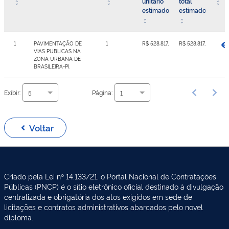
unitário
total
estimado
estimado
1
PAVIMENTAÇÃO DE
1
R$ 528.817,84
R$ 528.817,84
VIAS PUBLICAS NA
ZONA URBANA DE
BRASILEIRA-PI.
Exibir:
Página:
5
1
Voltar
Criado pela Lei nº 14.133/21, o Portal Nacional de Contratações
Públicas (PNCP) é o sítio eletrônico oficial destinado à divulgação
centralizada e obrigatória dos atos exigidos em sede de
licitações e contratos administrativos abarcados pelo novel
diploma.