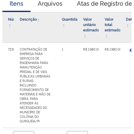
Itens
Arquivos
Atas de Registro de
Número
Descrição
Quantidade
Valor
Valor
Deta
unitário
total
estimado
estimado
7238468
CONTRATAÇÃO DE
1
R$ 1.980.000,10
R$ 1.980.000,10
EMPRESA PARA
SERVIÇOS DE
ENGENHARIA PARA
MANUTENÇÃO
PREDIAL E DE VIAS
PÚBLICAS URBANAS
E RURAIS,
INCLUINDO
FORNECIMENTO DE
MATERIAIS E MÃO DE
OBRA, PARA
ATENDER ÀS
NECESSIDADES DO
MUNICÍPIO DE
COLÔNIA DO
GURGUÉIA/PI