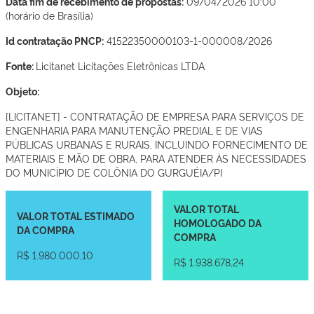
Data fim de recebimento de propostas:
09/04/2026 10:00
(horário de Brasília)
Id contratação PNCP:
41522350000103-1-000008/2026
Fonte:
Licitanet Licitações Eletrônicas LTDA
Objeto:
[LICITANET] - CONTRATAÇÃO DE EMPRESA PARA SERVIÇOS DE
ENGENHARIA PARA MANUTENÇÃO PREDIAL E DE VIAS
PÚBLICAS URBANAS E RURAIS, INCLUINDO FORNECIMENTO DE
MATERIAIS E MÃO DE OBRA, PARA ATENDER ÀS NECESSIDADES
DO MUNICÍPIO DE COLÔNIA DO GURGUÉIA/PI
VALOR TOTAL
VALOR TOTAL ESTIMADO
HOMOLOGADO DA
DA COMPRA
COMPRA
R$ 1.980.000,10
R$ 1.938.678,24