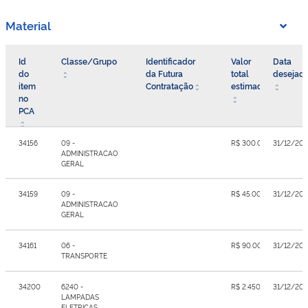
Material
Id
Classe/Grupo
Identificador
Valor
Data
do
da Futura
total
desejad
item
Contratação
estimado
no
PCA
34156
09 -
R$ 300.000,00
31/12/20
ADMINISTRACAO
GERAL
34159
09 -
R$ 45.000,00
31/12/20
ADMINISTRACAO
GERAL
34161
06 -
R$ 90.000,00
31/12/20
TRANSPORTE
34200
6240 -
R$ 2.450,00
31/12/20
LAMPADAS
ELETRICAS