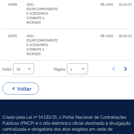
34369
4210 -
R$ 1.400,00
31/12/20
EQUIP.COMPONENTES
E ACESSORIOS
COMBATE A
INCENDIO
34370
4210 -
R$ 1.400,00
31/12/20
EQUIP.COMPONENTES
E ACESSORIOS
COMBATE A
INCENDIO
Exibir:
Página:
10
1
Voltar
Criado pela Lei nº 14.133/21, o Portal Nacional de Contratações
Públicas (PNCP) é o sítio eletrônico oficial destinado à divulgação
centralizada e obrigatória dos atos exigidos em sede de