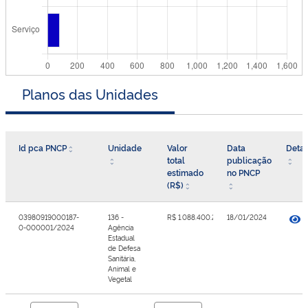
Planos das Unidades
Id pca PNCP
Unidade
Valor
Data
Detal
total
publicação
estimado
no PNCP
(R$)
03980919000187-
136 -
R$ 1.088.400.283,09
18/01/2024
0-000001/2024
Agência
Estadual
de Defesa
Sanitária,
Animal e
Vegetal