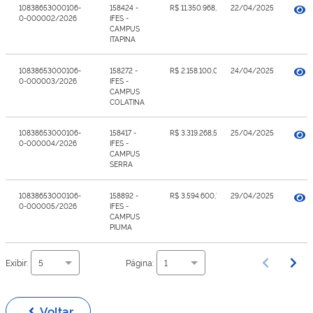
10838653000106-
158424 -
R$ 11.350.968,26
22/04/2025
0-000002/2026
IFES -
CAMPUS
ITAPINA
10838653000106-
158272 -
R$ 2.158.100,00
24/04/2025
0-000003/2026
IFES -
CAMPUS
COLATINA
10838653000106-
158417 -
R$ 3.319.268,51
25/04/2025
0-000004/2026
IFES -
CAMPUS
SERRA
10838653000106-
158892 -
R$ 3.594.600,77
29/04/2025
0-000005/2026
IFES -
CAMPUS
PIUMA
Exibir:
Página:
5
1
Voltar