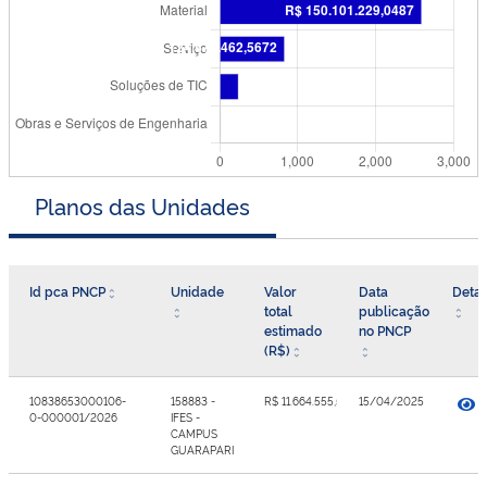
Planos das Unidades
Id pca PNCP
Unidade
Valor
Data
Detal
total
publicação
estimado
no PNCP
(R$)
10838653000106-
158883 -
R$ 11.664.555,58
15/04/2025
0-000001/2026
IFES -
CAMPUS
GUARAPARI