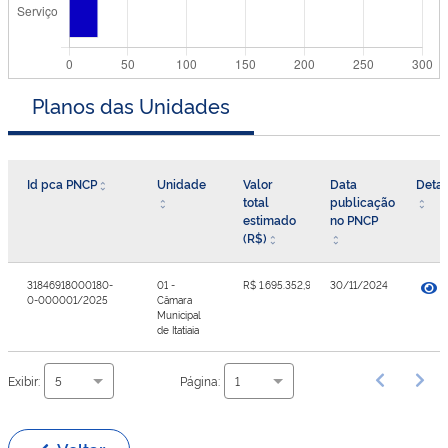
Planos das Unidades
Id pca PNCP
Unidade
Valor
Data
Detal
total
publicação
estimado
no PNCP
(R$)
31846918000180-
01 -
R$ 1.695.352,90
30/11/2024
0-000001/2025
Câmara
Municipal
de Itatiaia
Exibir:
Página:
5
1