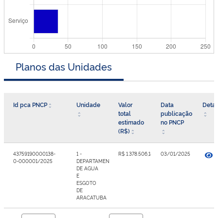
Planos das Unidades
Id pca PNCP
Unidade
Valor
Data
Detal
total
publicação
estimado
no PNCP
(R$)
43759190000138-
1 -
R$ 1.378.506,1824
03/01/2025
0-000001/2025
DEPARTAMENTO
DE AGUA
E
ESGOTO
DE
ARACATUBA