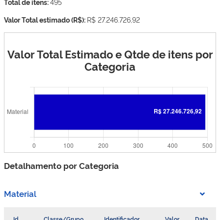
Total de itens:
495
Valor Total estimado (R$):
R$ 27.246.726,92
Valor Total Estimado e Qtde de itens por
Categoria
Detalhamento por Categoria
Material
Id
Classe/Grupo
Identificador
Valor
Data