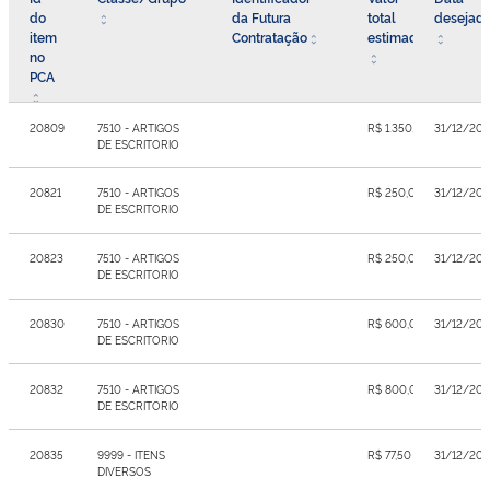
do
da Futura
total
desejad
item
Contratação
estimado
no
PCA
20809
7510 - ARTIGOS
R$ 1.350,00
31/12/20
DE ESCRITORIO
20821
7510 - ARTIGOS
R$ 250,00
31/12/20
DE ESCRITORIO
20823
7510 - ARTIGOS
R$ 250,00
31/12/20
DE ESCRITORIO
20830
7510 - ARTIGOS
R$ 600,00
31/12/20
DE ESCRITORIO
20832
7510 - ARTIGOS
R$ 800,00
31/12/20
DE ESCRITORIO
20835
9999 - ITENS
R$ 77,50
31/12/20
DIVERSOS