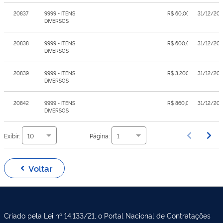
20837
9999 - ITENS
R$ 60,00
31/12/20
DIVERSOS
20838
9999 - ITENS
R$ 600,00
31/12/20
DIVERSOS
20839
9999 - ITENS
R$ 3.200,00
31/12/20
DIVERSOS
20842
9999 - ITENS
R$ 860,00
31/12/20
DIVERSOS
Exibir:
Página:
10
1
Voltar
Criado pela Lei nº 14.133/21, o Portal Nacional de Contratações