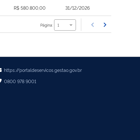
R$ 580.800,00
31/12/2026
Página:
1
https://portaldeservicos.gestao.gov.br
0800 978 9001