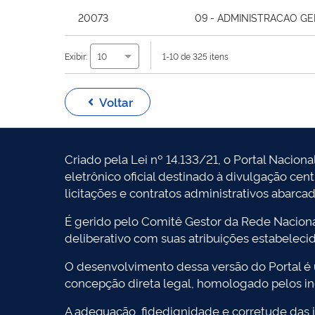
20073
09 - ADMINISTRACAO GE
Exibir:
1-10 de 325 itens
10
Voltar
Criado pela Lei nº 14.133/21, o Portal Naciona
eletrônico oficial destinado à divulgação cen
licitações e contratos administrativos abarca
É gerido pelo Comitê Gestor da Rede Naciona
deliberativo com suas atribuições estabeleci
O desenvolvimento dessa versão do Portal é
concepção direta legal, homologado pelos in
A adequação, fidedignidade e corretude das i